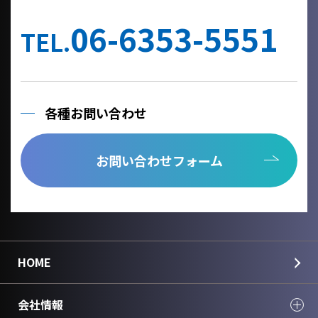
他の事業者へ個人情報を委託する場合は、個人情報保護体制が整
備された委託先を選定するとともに、個人情報保護に関する契約
06-6353-5551
を締結いたします。
TEL.
当社への個人情報の利用目的の通知、開示、内容の訂正、追加ま
たは削除、利用の停止、消去及び第三者への提供の停止、個人情
報の取り扱いに関する苦情は、以下の連絡先までご連絡くださ
い。
各種お問い合わせ
Cookie情報としましては、今後のより良い情報提供を目指す為の
アクセス解析情報および確認画面で利用するセッション情報のみ
を取得しており、個人情報は取得しておりません。
お問い合わせフォーム
個人情報のご入力は任意ですが、正しく入力されていない場合に
正確なご回答が出来ない場合がございます。
＜個人情報に関する連絡先＞
国華電機株式会社
webinfo@kokka-e.co.jp
HOME
会社情報