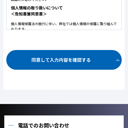
個人情報の取り扱いについて
＜告知書兼同意書＞
個人情報保護法の施行に伴い、弊社では個人情報の保護に取り組んで
おります。
以下に弊社における個人情報の取り扱いについて記しております。
内容にご同意いただいた上で、お問い合せいただけますようお願いい
たします。
ご提供いただいた個人情報は、以下の目的のみに使用いたしま
す。
同意して入力内容を確認する
お問い合せ頂いた内容や案件のご依頼に対する返信連絡のため。
お問い合せ頂いた内容に関して、必要な書類の郵送のため。
お取引が発生した場合のクライアント管理のため。
お客様のご利用状況を把握し、今後のサービス改善に役立てるた
め。
ご提供いただいた個人情報を、法令に定める場合を除き、個人情
報を、事前に本人の同意を得ることなく、第三者に提供しませ
ん。
利用目的の達成に必要な範囲内において、個人情報の取扱いを他
の事業者に委託しません。
電話でのお問い合わせ