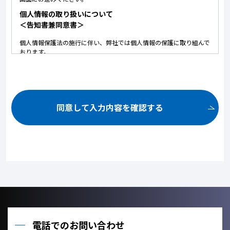
個人情報の取り扱いについて
＜告知書兼同意書＞
個人情報保護法の施行に伴い、弊社では個人情報の保護に取り組んで
おります。
以下に弊社における個人情報の取り扱いについて記しております。
内容にご同意いただいた上で、お問い合せいただけますようお願いい
たします。
ご提供いただいた個人情報は、以下の目的のみに使用いたしま
す。
同意して入力内容を確認する
お問い合せ頂いた内容や案件のご依頼に対する返信連絡のため。
お問い合せ頂いた内容に関して、必要な書類の郵送のため。
お取引が発生した場合のクライアント管理のため。
お客様のご利用状況を把握し、今後のサービス改善に役立てるた
め。
ご提供いただいた個人情報を、法令に定める場合を除き、個人情
報を、事前に本人の同意を得ることなく、第三者に提供しませ
ん。
利用目的の達成に必要な範囲内において、個人情報の取扱いを他
の事業者に委託しません。
電話でのお問い合わせ