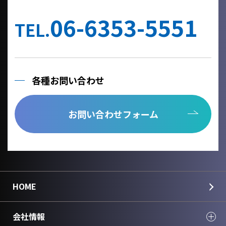
他の事業者へ個人情報を委託する場合は、個人情報保護体制が整
備された委託先を選定するとともに、個人情報保護に関する契約
06-6353-5551
を締結いたします。
TEL.
当社への個人情報の利用目的の通知、開示、内容の訂正、追加ま
たは削除、利用の停止、消去及び第三者への提供の停止、個人情
報の取り扱いに関する苦情は、以下の連絡先までご連絡くださ
い。
各種お問い合わせ
Cookie情報としましては、今後のより良い情報提供を目指す為の
アクセス解析情報および確認画面で利用するセッション情報のみ
を取得しており、個人情報は取得しておりません。
お問い合わせフォーム
個人情報のご入力は任意ですが、正しく入力されていない場合に
正確なご回答が出来ない場合がございます。
＜個人情報に関する連絡先＞
国華電機株式会社
webinfo@kokka-e.co.jp
HOME
会社情報