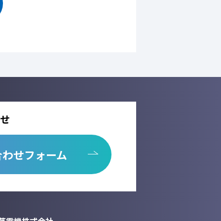
本人の同意を得ることなく、第三者に提供
託しません。
先を選定するとともに、個人情報保護に関
用の停止、消去及び第三者への提供の停
析情報および確認画面で利用するセッション
せ
が出来ない場合がございます。
合わせフォーム