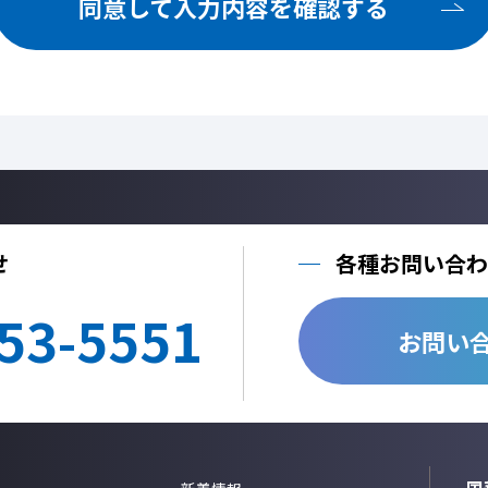
同意して入力内容を確認する
ご提供いただいた個人情報を、法令に定める場合を除き、個人情報を、事前に
しません。
利用目的の達成に必要な範囲内において、個人情報の取扱いを他の事業者に委
他の事業者へ個人情報を委託する場合は、個人情報保護体制が整備された委託
する契約を締結いたします。
当社への個人情報の利用目的の通知、開示、内容の訂正、追加または削除、利
止、個人情報の取り扱いに関する苦情は、以下の連絡先までご連絡ください。
Cookie情報としましては、今後のより良い情報提供を目指す為のアクセス解
情報のみを取得しており、個人情報は取得しておりません。
せ
各種お問い合わ
個人情報のご入力は任意ですが、正しく入力されていない場合に正確なご回答
53-5551
＜個人情報に関する連絡先＞
お問い
国華電機株式会社
webinfo@kokka-e.co.jp