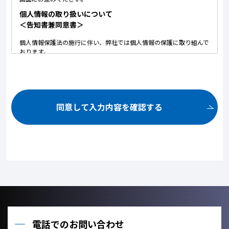
個人情報の取り扱いについて
＜告知書兼同意書＞
個人情報保護法の施行に伴い、弊社では個人情報の保護に取り組んで
おります。
以下に弊社における個人情報の取り扱いについて記しております。
内容にご同意いただいた上で、お問い合せいただけますようお願いい
たします。
ご提供いただいた個人情報は、以下の目的のみに使用いたしま
す。
同意して入力内容を確認する
お問い合せ頂いた内容や案件のご依頼に対する返信連絡のため。
お問い合せ頂いた内容に関して、必要な書類の郵送のため。
お取引が発生した場合のクライアント管理のため。
お客様のご利用状況を把握し、今後のサービス改善に役立てるた
め。
ご提供いただいた個人情報を、法令に定める場合を除き、個人情
報を、事前に本人の同意を得ることなく、第三者に提供しませ
ん。
利用目的の達成に必要な範囲内において、個人情報の取扱いを他
の事業者に委託しません。
電話でのお問い合わせ