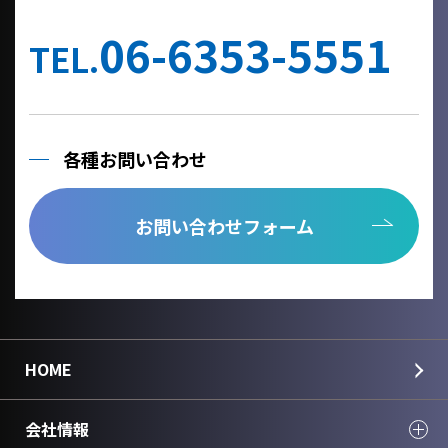
他の事業者へ個人情報を委託する場合は、個人情報保護体制が整
備された委託先を選定するとともに、個人情報保護に関する契約
06-6353-5551
を締結いたします。
TEL.
当社への個人情報の利用目的の通知、開示、内容の訂正、追加ま
たは削除、利用の停止、消去及び第三者への提供の停止、個人情
報の取り扱いに関する苦情は、以下の連絡先までご連絡くださ
い。
各種お問い合わせ
Cookie情報としましては、今後のより良い情報提供を目指す為の
アクセス解析情報および確認画面で利用するセッション情報のみ
を取得しており、個人情報は取得しておりません。
お問い合わせフォーム
個人情報のご入力は任意ですが、正しく入力されていない場合に
正確なご回答が出来ない場合がございます。
＜個人情報に関する連絡先＞
国華電機株式会社
webinfo@kokka-e.co.jp
HOME
会社情報