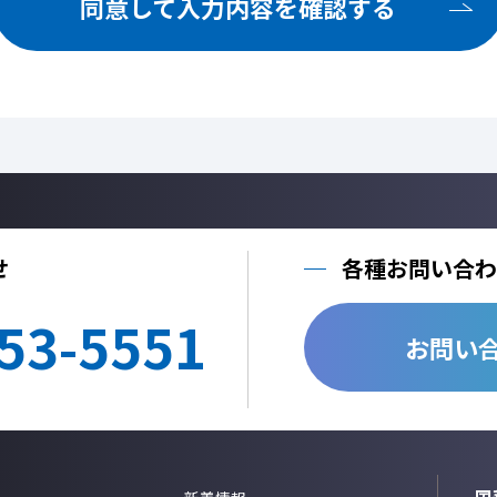
同意して入力内容を確認する
ご提供いただいた個人情報を、法令に定める場合を除き、個人情報を、事前に
しません。
利用目的の達成に必要な範囲内において、個人情報の取扱いを他の事業者に委
他の事業者へ個人情報を委託する場合は、個人情報保護体制が整備された委託
する契約を締結いたします。
当社への個人情報の利用目的の通知、開示、内容の訂正、追加または削除、利
止、個人情報の取り扱いに関する苦情は、以下の連絡先までご連絡ください。
Cookie情報としましては、今後のより良い情報提供を目指す為のアクセス解
情報のみを取得しており、個人情報は取得しておりません。
せ
各種お問い合わ
個人情報のご入力は任意ですが、正しく入力されていない場合に正確なご回答
53-5551
＜個人情報に関する連絡先＞
お問い
国華電機株式会社
webinfo@kokka-e.co.jp