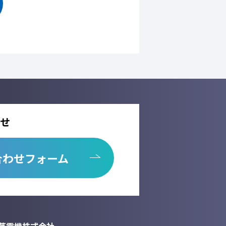
本人の同意を得ることなく、第三者に提供
託しません。
先を選定するとともに、個人情報保護に関
用の停止、消去及び第三者への提供の停
析情報および確認画面で利用するセッション
せ
が出来ない場合がございます。
合わせフォーム