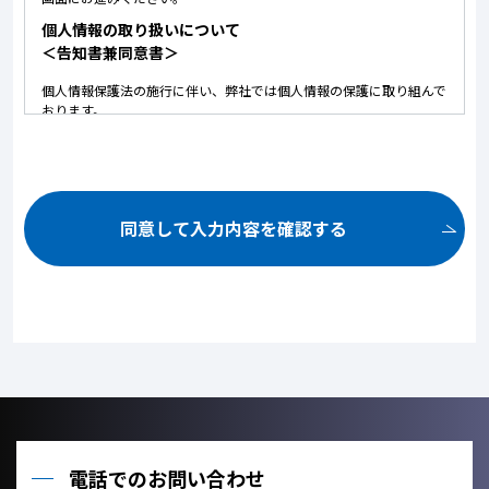
個人情報の取り扱いについて
＜告知書兼同意書＞
個人情報保護法の施行に伴い、弊社では個人情報の保護に取り組んで
おります。
以下に弊社における個人情報の取り扱いについて記しております。
内容にご同意いただいた上で、お問い合せいただけますようお願いい
たします。
ご提供いただいた個人情報は、以下の目的のみに使用いたしま
す。
同意して入力内容を確認する
お問い合せ頂いた内容や案件のご依頼に対する返信連絡のため。
お問い合せ頂いた内容に関して、必要な書類の郵送のため。
お取引が発生した場合のクライアント管理のため。
お客様のご利用状況を把握し、今後のサービス改善に役立てるた
め。
ご提供いただいた個人情報を、法令に定める場合を除き、個人情
報を、事前に本人の同意を得ることなく、第三者に提供しませ
ん。
利用目的の達成に必要な範囲内において、個人情報の取扱いを他
の事業者に委託しません。
電話でのお問い合わせ