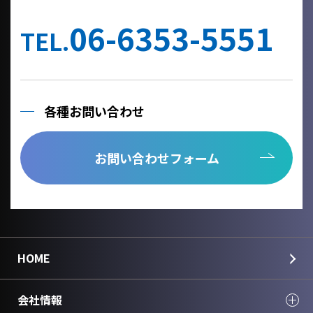
他の事業者へ個人情報を委託する場合は、個人情報保護体制が整
備された委託先を選定するとともに、個人情報保護に関する契約
06-6353-5551
を締結いたします。
TEL.
当社への個人情報の利用目的の通知、開示、内容の訂正、追加ま
たは削除、利用の停止、消去及び第三者への提供の停止、個人情
報の取り扱いに関する苦情は、以下の連絡先までご連絡くださ
い。
各種お問い合わせ
Cookie情報としましては、今後のより良い情報提供を目指す為の
アクセス解析情報および確認画面で利用するセッション情報のみ
を取得しており、個人情報は取得しておりません。
お問い合わせフォーム
個人情報のご入力は任意ですが、正しく入力されていない場合に
正確なご回答が出来ない場合がございます。
＜個人情報に関する連絡先＞
国華電機株式会社
webinfo@kokka-e.co.jp
HOME
会社情報