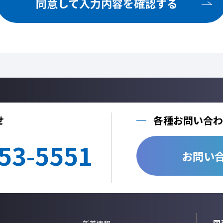
同意して入力内容を確認する
ご提供いただいた個人情報を、法令に定める場合を除き、個人情報を、事前に
しません。
利用目的の達成に必要な範囲内において、個人情報の取扱いを他の事業者に委
他の事業者へ個人情報を委託する場合は、個人情報保護体制が整備された委託
する契約を締結いたします。
当社への個人情報の利用目的の通知、開示、内容の訂正、追加または削除、利
止、個人情報の取り扱いに関する苦情は、以下の連絡先までご連絡ください。
Cookie情報としましては、今後のより良い情報提供を目指す為のアクセス解
情報のみを取得しており、個人情報は取得しておりません。
せ
各種お問い合わ
個人情報のご入力は任意ですが、正しく入力されていない場合に正確なご回答
53-5551
＜個人情報に関する連絡先＞
お問い
国華電機株式会社
webinfo@kokka-e.co.jp