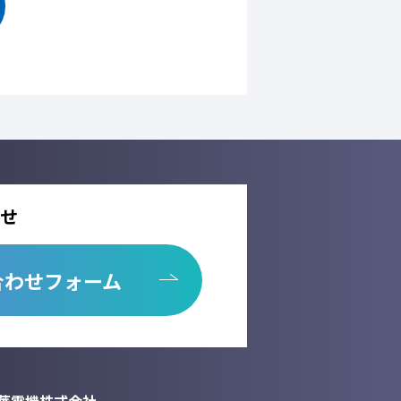
本人の同意を得ることなく、第三者に提供
託しません。
先を選定するとともに、個人情報保護に関
用の停止、消去及び第三者への提供の停
析情報および確認画面で利用するセッション
せ
が出来ない場合がございます。
合わせフォーム