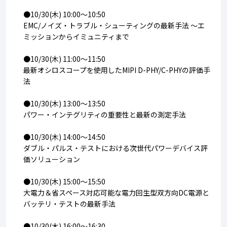
●
10/30(木) 10:00～10:50
EMC/ノイズ・トラブル・シューティングの最新手法 ～エ
ミッションからイミュニティまで
●
10/30(木) 11:00～11:50
最新オシロスコープを使用したMIPI D-PHY/C-PHYの評価手
法
●
10/30(木) 13:00～13:50
パワー・インテグリティの重要性と最新の測定手法
●
10/30(木) 14:00～14:50
ダブル・パルス・テストにおける次世代パワーデバイス評
価ソリューション
●
10/30(木) 15:00～15:50
大電力＆省スペース対応可能な電力回生型双方向DC電源と
バッテリ・テストの最新手法
●
10/30(木) 16:00～16:30