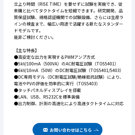
立上り時間（RISE TIME）を要せずに試験を実施でき、従
来機と比べてタクトタイムを短縮できます。研究開発、品
質保証試験、規格認証機関での試験設備、さらには生産ラ
インの検査まで、幅広い用途で活躍する新たなスタンダー
ドモデルです。
是非ご検討ください。
【主な特長】
●高安定な出力を実現するPWMアンプ方式
●5kV/100mA（500VA）のAC耐電圧試験（TOS5401）
●6kV/10mA（50W）のDC耐電圧試験（TOS5401/5403）
●DC専用モデル（DC耐電圧試験/絶縁抵抗試験）により、
電池やPVの評価を効率的に実行（TOS5403）
●タッチパネルディスプレイを搭載
●LAN、USB、RS232Cを標準装備
●出力制御、計測の高速化により高速タクトタイムに対応
お問い合わせはこちら