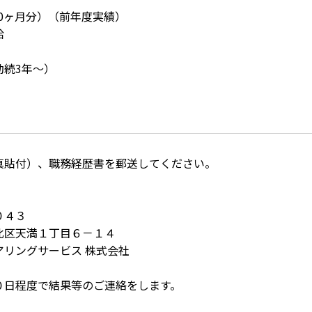
.0ヶ月分）（前年度実績）
給
勤続3年～）
真貼付）、職務経歴書を郵送してください。
０４３
北区天満１丁目６－１４
アリングサービス 株式会社
０日程度で結果等のご連絡をします。