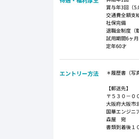
待遇・
福利厚生
賞与年3回（5
交通費全額支
社保完備
退職金制度（
試用期間6ヶ月
定年60才
＊履歴書（写
エントリー方法
【郵送先】
〒５３０－０
大阪府大阪市
国華エンジニ
森屋 宛
書類到着後１