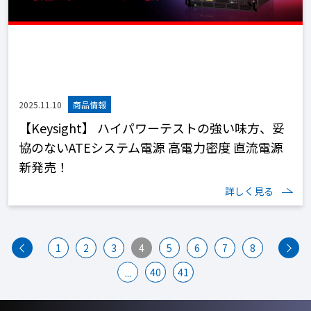
2025.11.10
【Keysight】 ハイパワーテストの強い味方、妥
協のないATEシステム電源 高電力密度 直流電源
新発売！
詳しく見る
1
2
3
4
5
6
7
8
40
41
...