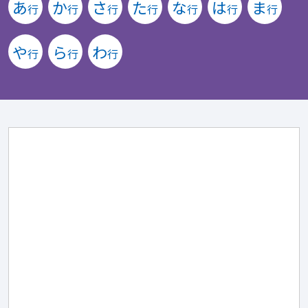
あ
か
さ
た
な
は
ま
行
行
行
行
行
行
行
や
ら
わ
行
行
行