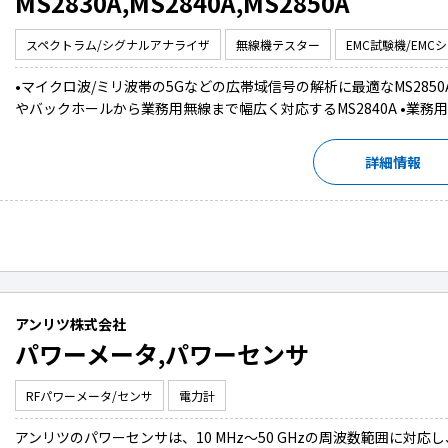
MS2830A,MS2840A,MS2850A
スペクトラム/シグナルアナライザ
無線機テスター
EMC試験機/EMC
•マイクロ波/ミリ波帯の5Gなどの広帯域信号の解析に最適なMS285
やバックホールから業務用無線まで幅広く対応するMS2840A •業務用
詳細情報
アンリツ株式会社
パワーメータ,パワーセンサ
RFパワーメータ/センサ
電力計
アンリツのパワーセンサは、10 MHz～50 GHzの周波数範囲に対