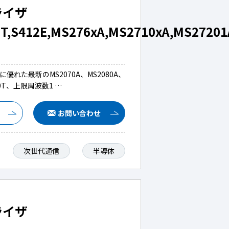
ライザ
T,S412E,MS276xA,MS2710xA,MS27201
た最新のMS2070A、MS2080A、
0T、上限周波数1 …
お問い合わせ
次世代通信
半導体
ライザ