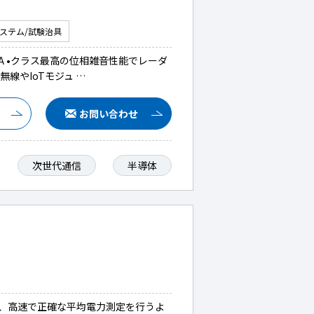
システム/試験治具
0A •クラス最高の位相雑音性能でレーダ
無線やIoTモジュ …
お問い合わせ
次世代通信
半導体
応し、高速で正確な平均電力測定を行うよ