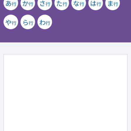
あ
か
さ
た
な
は
ま
行
行
行
行
行
行
行
や
ら
わ
行
行
行